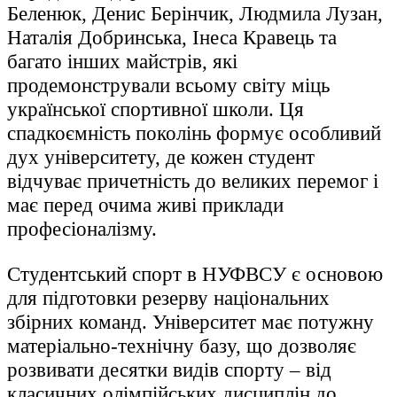
Беленюк, Денис Берінчик, Людмила Лузан,
Наталія Добринська, Інеса Кравець та
багато інших майстрів, які
продемонстрували всьому світу міць
української спортивної школи. Ця
спадкоємність поколінь формує особливий
дух університету, де кожен студент
відчуває причетність до великих перемог і
має перед очима живі приклади
професіоналізму.
Студентський спорт в НУФВСУ є основою
для підготовки резерву національних
збірних команд. Університет має потужну
матеріально-технічну базу, що дозволяє
розвивати десятки видів спорту – від
класичних олімпійських дисциплін до